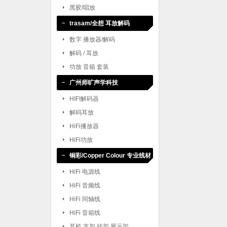
黑胶/唱放
trasam/全想 耳放解码
数字 播放器/解码
解码 / 耳放
功放 音箱 套装
广州师旷声学科技
HIFI解码器
解码耳放
HiFi播放器
HiFi功放
铜彩/Copper Colour 专业线材
HiFi 电源线
HiFi 音频线
HiFi 同轴线
HiFi 音箱线
耳机 支架 挂架 展示架