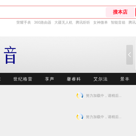
荣耀手表
360路由器
大疆无人机
腾讯听听
女神微单
智能音箱
腾讯
尔
世纪格雷
享声
馨睿科
艾尔法
景丰
努力加载中，请稍后...
努力加载中，请稍后...