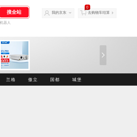
0
我的京东
去购物车结算
机器人
兰格
傲立
国都
城堡