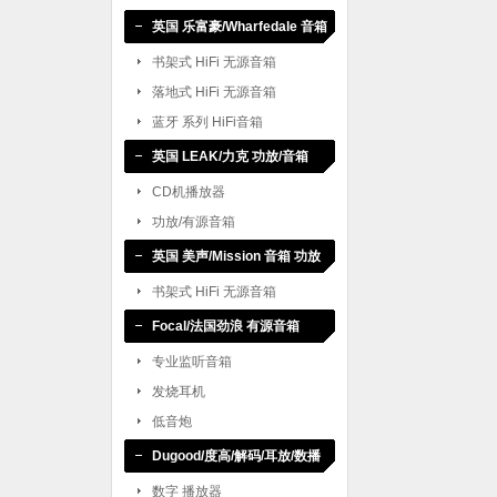
英国 乐富豪/Wharfedale 音箱
书架式 HiFi 无源音箱
落地式 HiFi 无源音箱
蓝牙 系列 HiFi音箱
英国 LEAK/力克 功放/音箱
CD机播放器
功放/有源音箱
英国 美声/Mission 音箱 功放
书架式 HiFi 无源音箱
Focal/法国劲浪 有源音箱
专业监听音箱
发烧耳机
低音炮
Dugood/度高/解码/耳放/数播
数字 播放器