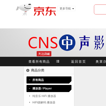
更多导航
服装城
食品
金融
查看所有商品
返回首页
奥莱
商品分类
所有商品
播放器 / Player
纯音乐 HiFi 播放器
HiFi级解码 播放器