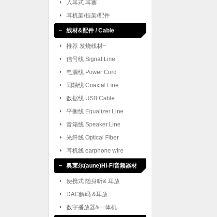
入耳式 耳塞
耳机架/挂架/配件
线材&配件 / Cable
推荐 发烧线材~
信号线 Signal Line
电源线 Power Cord
同轴线 Coaxial Line
数据线 USB Cable
平衡线 Equalizer Line
音箱线 Speaker Line
光纤线 Optical Fiber
耳机线 earphone wire
奥莱尔(aune)Hi-Fi音频器材
便携式 随身听& 耳放
DAC解码 &耳放
数字播放器&一体机