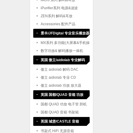
Micro 系列 解码&耳放
iPurifier系列 电源&滤波
ZEN系列 解码&耳放
Accessories 配件产品
景丰/JFDigital 专业音乐播放器
MX系列 多功能(大屏幕&手机操
作)
数字功放& 解码播放一体机
英国 傲立/aidiolab 专业解码
CD
傲立 aidiolab 解码 DAC
傲立 aidiolab 专业 CD
傲立 aidiolab 功放 放大器
英国 国都/QUAD 音箱 功放
国都 QUAD 功放 电子管 胆机
国都 QUAD 音箱 书架箱
英国 城堡/CASTLE 音箱
书架式 HiFi 无源音箱