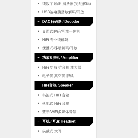
纯数字 输出 播放器(另配解码)
USB连电脑播放解码/耳放
DAC解码器 / Decoder
桌面式解码/耳放一体机
HiFi 专业纯解码
便携式/移动解码/耳放
功放&胆机 / Amplifier
HiFi 功放 扩音机 放大器
电子管 真空管 胆机
HiFi音箱/ Speaker
书架式 HiFi 音箱
落地式 HiFi 音箱
蓝牙/WiFi多媒体音箱
耳机 / 耳麦 Headset
头戴式 大耳