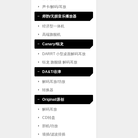
声卡/解码/耳放
师韵/无损音乐播放器
经济型一体机
高端旗舰机
Canary/钰龙
DARRT 小型桌面解码耳放
钰龙 旗舰级 解码耳放
DA&T/谷津
解码耳放/功放
转换器
Original/原创
解码耳放
CD转盘
胆机/功放
墙插/滤波排插