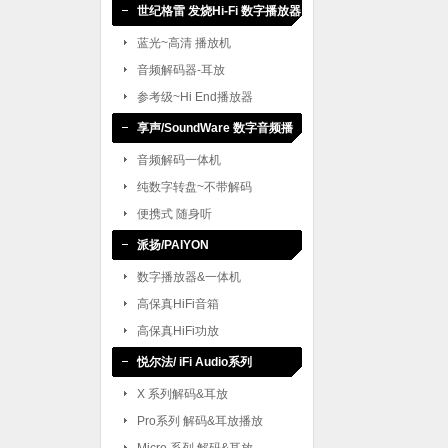
世纪格雷 发烧Hi-Fi 数字播放器
蓝光~高清 播放机
音频解码器-耳放
参考级~Hi End播放器
享声/SoundWare 数字音频播
放
音频解码一体机
纯数字转盘~不带解码
便携式 随身听
派扬/PAIYON
数字播放器&一体机
高保真HiFi音箱
高保真HiFi功放
悦尔法/ iFi Audio系列
X 系列解码&耳放
Pro系列 解码&耳放播放