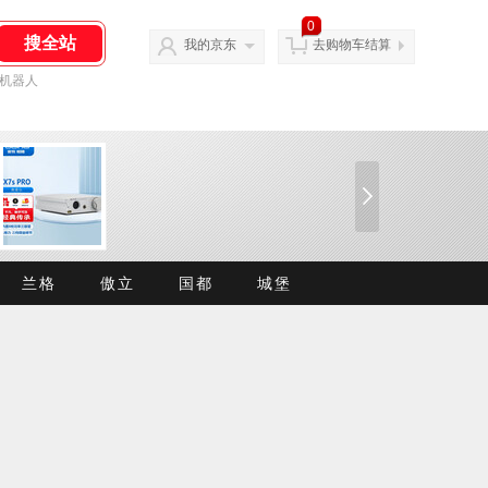
0
我的京东
去购物车结算
机器人
兰格
傲立
国都
城堡