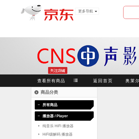
更多导航
服装城
食品
金融
查看所有商品
返回首页
奥莱
商品分类
所有商品
播放器 / Player
纯音乐 HiFi 播放器
HiFi级解码 播放器