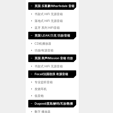
英国 乐富豪/Wharfedale 音箱
书架式 HiFi 无源音箱
落地式 HiFi 无源音箱
蓝牙 系列 HiFi音箱
英国 LEAK/力克 功放/音箱
CD机播放器
功放/有源音箱
英国 美声/Mission 音箱 功放
书架式 HiFi 无源音箱
Focal/法国劲浪 有源音箱
专业监听音箱
发烧耳机
低音炮
Dugood/度高/解码/耳放/数播
数字 播放器