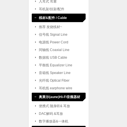
入耳式 耳塞
耳机架/挂架/配件
线材&配件 / Cable
推荐 发烧线材~
信号线 Signal Line
电源线 Power Cord
同轴线 Coaxial Line
数据线 USB Cable
平衡线 Equalizer Line
音箱线 Speaker Line
光纤线 Optical Fiber
耳机线 earphone wire
奥莱尔(aune)Hi-Fi音频器材
便携式 随身听& 耳放
DAC解码 &耳放
数字播放器&一体机