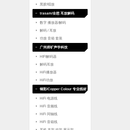
黑胶/唱放
trasam/全想 耳放解码
数字 播放器/解码
解码 / 耳放
功放 音箱 套装
广州师旷声学科技
HIFI解码器
解码耳放
HiFi播放器
HiFi功放
铜彩/Copper Colour 专业线材
HiFi 电源线
HiFi 音频线
HiFi 同轴线
HiFi 音箱线
耳机 支架 挂架 展示架