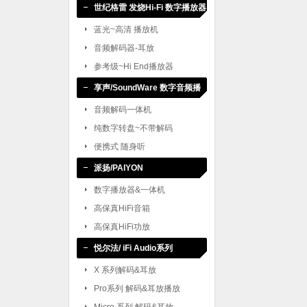
世纪格雷 发烧Hi-Fi 数字播放器
蓝光~高清 播放机
音频解码器-耳放
参考级~Hi End播放器
享声/SoundWare 数字音频播
放
音频解码一体机
纯数字转盘~不带解码
便携式 随身听
派扬/PAIYON
数字播放器&一体机
高保真HiFi音箱
高保真HiFi功放
悦尔法/ iFi Audio系列
X 系列解码&耳放
Pro系列 解码&耳放播放