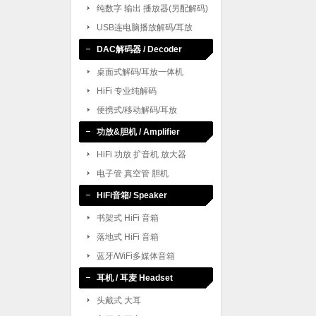
纯数字 输出 播放器(另配解码)
USB连电脑播放解码/耳放
DAC解码器 / Decoder
桌面式解码/耳放一体机
HiFi 专业纯解码
便携式/移动解码/耳放
功放&胆机 / Amplifier
HiFi 功放 扩音机 放大器
电子管 真空管 胆机
HiFi音箱/ Speaker
书架式 HiFi 音箱
落地式 HiFi 音箱
蓝牙/WiFi多媒体音箱
耳机 / 耳麦 Headset
头戴式 大耳