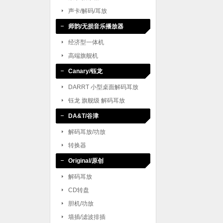
声卡/解码/耳放
师韵/无损音乐播放器
经济型一体机
高端旗舰机
Canary/钰龙
DARRT 小型桌面解码耳放
钰龙 旗舰级 解码耳放
DA&T/谷津
解码耳放/功放
转换器
Original/原创
解码耳放
CD转盘
胆机/功放
墙插/滤波排插