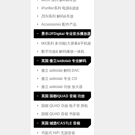
Micro 系列 解码&耳放
iPurifier系列 电源&滤波
ZEN系列 解码&耳放
Accessories 配件产品
景丰/JFDigital 专业音乐播放器
MX系列 多功能(大屏幕&手机操
作)
数字功放& 解码播放一体机
英国 傲立/aidiolab 专业解码
CD
傲立 aidiolab 解码 DAC
傲立 aidiolab 专业 CD
傲立 aidiolab 功放 放大器
英国 国都/QUAD 音箱 功放
国都 QUAD 功放 电子管 胆机
国都 QUAD 音箱 书架箱
英国 城堡/CASTLE 音箱
书架式 HiFi 无源音箱