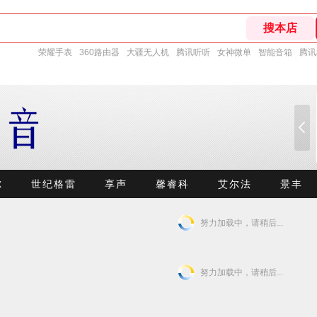
荣耀手表
360路由器
大疆无人机
腾讯听听
女神微单
智能音箱
腾讯
尔
世纪格雷
享声
馨睿科
艾尔法
景丰
努力加载中，请稍后...
努力加载中，请稍后...